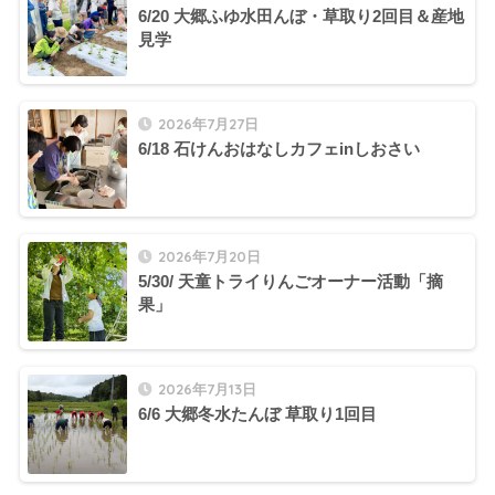
6/20 大郷ふゆ水田んぼ・草取り2回目＆産地
見学
2026年7月27日
6/18 石けんおはなしカフェinしおさい
2026年7月20日
5/30/ 天童トライりんごオーナー活動「摘
果」
2026年7月13日
6/6 大郷冬水たんぼ 草取り1回目