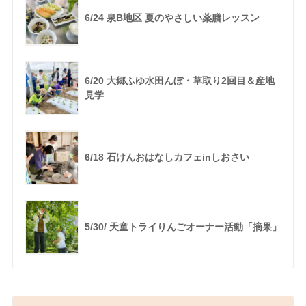
6/24 泉B地区 夏のやさしい薬膳レッスン
6/20 大郷ふゆ水田んぼ・草取り2回目＆産地
見学
6/18 石けんおはなしカフェinしおさい
5/30/ 天童トライりんごオーナー活動「摘果」