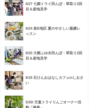
6/27 七郷トライ田んぼ・草取り2回
目＆産地見学
6/24 泉B地区 夏のやさしい薬膳レ
ッスン
6/20 大郷ふゆ水田んぼ・草取り2回
目＆産地見学
6/18 石けんおはなしカフェinしおさ
い
5/30/ 天童トライりんごオーナー活
動「摘果」