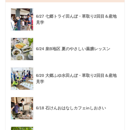
6/27 七郷トライ田んぼ・草取り2回目＆産地
見学
6/24 泉B地区 夏のやさしい薬膳レッスン
6/20 大郷ふゆ水田んぼ・草取り2回目＆産地
見学
6/18 石けんおはなしカフェinしおさい