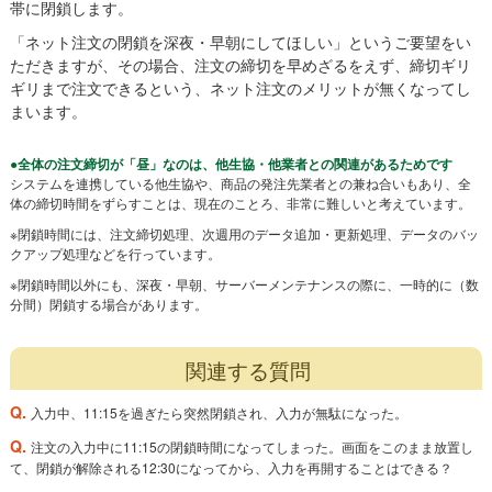
帯に閉鎖します。
「ネット注文の閉鎖を深夜・早朝にしてほしい」というご要望をい
ただきますが、その場合、注文の締切を早めざるをえず、締切ギリ
ギリまで注文できるという、ネット注文のメリットが無くなってし
まいます。
●全体の注文締切が「昼」なのは、他生協・他業者との関連があるためです
システムを連携している他生協や、商品の発注先業者との兼ね合いもあり、全
体の締切時間をずらすことは、現在のことろ、非常に難しいと考えています。
※閉鎖時間には、注文締切処理、次週用のデータ追加・更新処理、データのバッ
クアップ処理などを行っています。
※閉鎖時間以外にも、深夜・早朝、サーバーメンテナンスの際に、一時的に（数
分間）閉鎖する場合があります。
関連する質問
Q.
入力中、11:15を過ぎたら突然閉鎖され、入力が無駄になった。
Q.
注文の入力中に11:15の閉鎖時間になってしまった。画面をこのまま放置し
て、閉鎖が解除される12:30になってから、入力を再開することはできる？