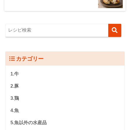
カテゴリー
1.牛
2.豚
3.鶏
4.魚
5.魚以外の水産品