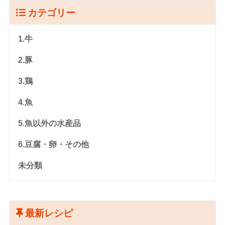
カテゴリー
1.牛
2.豚
3.鶏
4.魚
5.魚以外の水産品
6.豆腐・卵・その他
未分類
最新レシピ