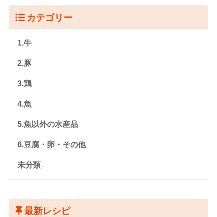
カテゴリー
1.牛
2.豚
3.鶏
4.魚
5.魚以外の水産品
6.豆腐・卵・その他
未分類
最新レシピ