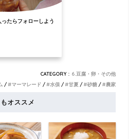
入ったらフォローしよう
CATEGORY :
6.豆腐・卵・その他
ム
マーマレード
水俣
甘夏
砂糖
農家
らもオススメ