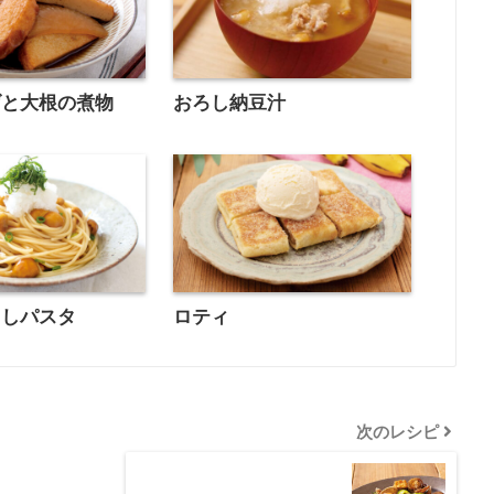
げと大根の煮物
おろし納豆汁
ろしパスタ
ロティ
次のレシピ