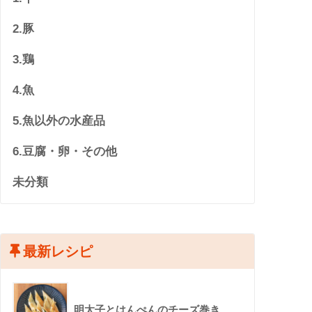
2.豚
3.鶏
4.魚
5.魚以外の水産品
6.豆腐・卵・その他
未分類
最新レシピ
明太子とはんぺんのチーズ巻き