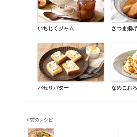
いちじくジャム
さつま揚
パセリバター
なめこお
前のレシピ