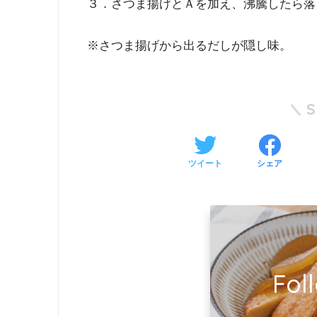
３．さつま揚げとＡを加え、沸騰したら落
※さつま揚げから出るだしが隠し味。
ツイート
シェア
Fol