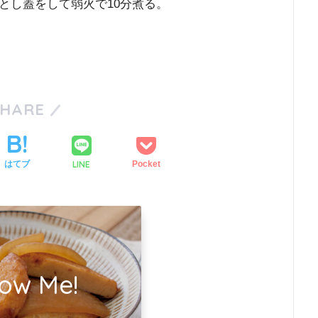
とし蓋をして弱火で10分煮る。
SHARE
LINE
はてブ
Pocket
low Me!