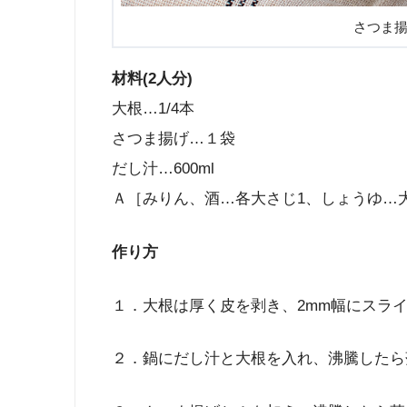
さつま
材料(2人分)
大根…1/4本
さつま揚げ…１袋
だし汁…600ml
Ａ［みりん、酒…各大さじ1、しょうゆ…大
作り方
１．大根は厚く皮を剥き、2mm幅にスラ
２．鍋にだし汁と大根を入れ、沸騰したら