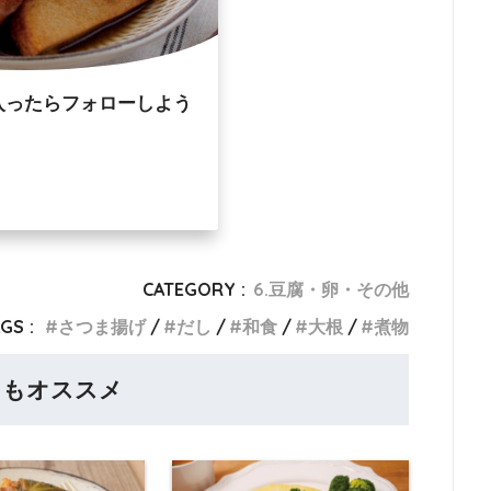
入ったらフォローしよう
CATEGORY :
6.豆腐・卵・その他
GS :
さつま揚げ
だし
和食
大根
煮物
らもオススメ