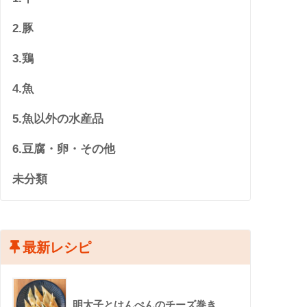
2.豚
3.鶏
4.魚
5.魚以外の水産品
6.豆腐・卵・その他
未分類
最新レシピ
明太子とはんぺんのチーズ巻き