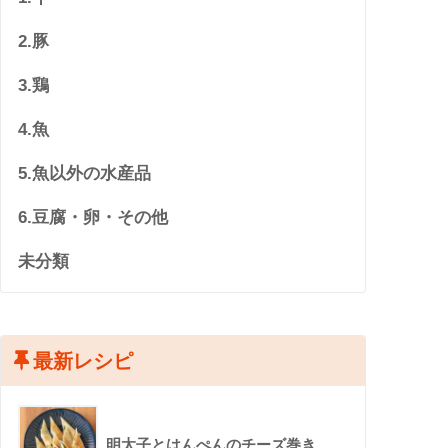
2.豚
3.鶏
4.魚
5.魚以外の水産品
6.豆腐・卵・その他
未分類
最新レシピ
明太子とはんぺんのチーズ巻き