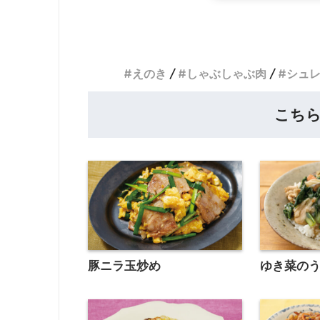
えのき
しゃぶしゃぶ肉
シュ
こち
豚ニラ玉炒め
ゆき菜の