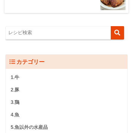
カテゴリー
1.牛
2.豚
3.鶏
4.魚
5.魚以外の水産品