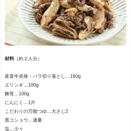
材料
（約２人分）
産直牛赤身・バラ切り落とし…160g
エリンギ…100g
舞茸…100g
にんにく…1片
こだわりの万能つゆ…大さじ2
黒コショウ…適量
塩…少々