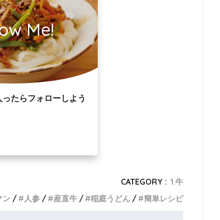
low Me!
入ったらフォローしよう
CATEGORY :
1.牛
マン
人参
産直牛
稲庭うどん
簡単レシピ