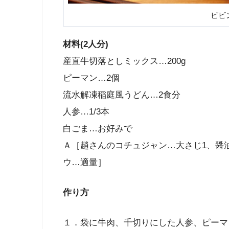
ビビ
材料(2人分)
産直牛切落としミックス…200g
ピーマン…2個
流水解凍稲庭風うどん…2食分
人参…1/3本
白ごま…お好みで
Ａ［趙さんのコチュジャン…大さじ1、醤油
ウ…適量］
作り方
１．袋に牛肉、千切りにした人参、ピーマ