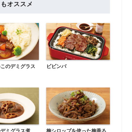
らもオススメ
のこのデミグラス
ビビンバ
のデミグラス煮
梅シロップを使った梅香る