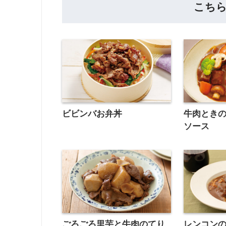
こち
ビビンバお弁丼
牛肉とき
ソース
ごろごろ里芋と牛肉のてり
レンコン