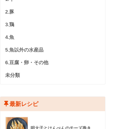
2.豚
3.鶏
4.魚
5.魚以外の水産品
6.豆腐・卵・その他
未分類
最新レシピ
明太子とはんぺんのチーズ巻き