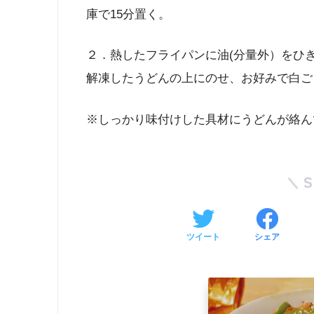
庫で15分置く。
２．熱したフライパンに油(分量外）をひ
解凍したうどんの上にのせ、お好みで白ご
※しっかり味付けした具材にうどんが絡ん
ツイート
シェア