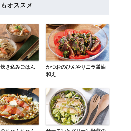
らもオススメ
の炊き込みごはん
かつおのひんやりニラ醤油
和え