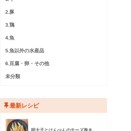
2.豚
3.鶏
4.魚
5.魚以外の水産品
6.豆腐・卵・その他
未分類
最新レシピ
明太子とはんぺんのチーズ巻き