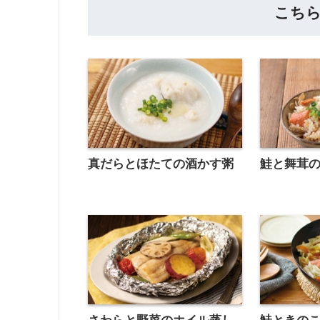
こち
真だらとほたての酒かす粥
鮭と舞茸