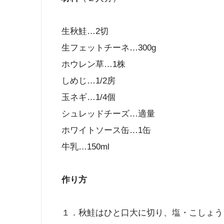
生秋鮭…2切
生フェットチーネ…300g
ホウレン草…1株
しめじ…1/2房
玉ネギ…1/4個
シュレッドチーズ…適量
ホワイトソース缶…1缶
牛乳…150ml
作り方
１．秋鮭はひと口大に切り、塩・こしょう