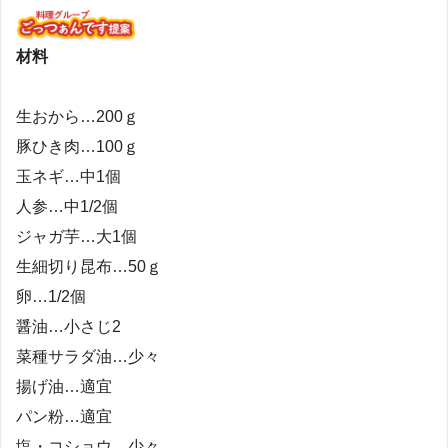
材料
生おから…200ｇ
豚ひき肉…100ｇ
玉ネギ…中1個
人参…中1/2個
ジャガ芋…大1個
生細切り昆布…50ｇ
卵…1/2個
醤油…小さじ2
菜種サラダ油…少々
揚げ油…適宜
パン粉…適宜
塩・コショウ…少々