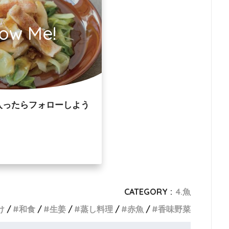
low Me!
入ったらフォローしよう
CATEGORY :
4.魚
け
和食
生姜
蒸し料理
赤魚
香味野菜