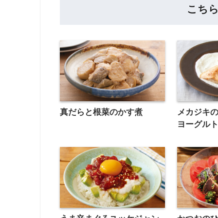
こち
真だらと根菜のかす煮
メカジキ
ヨーグル