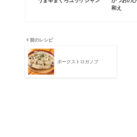
うま辛まぐろユッケジャン
かつおの
和え
前のレシピ
ポークストロガノフ