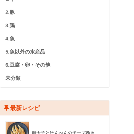
2.豚
3.鶏
4.魚
5.魚以外の水産品
6.豆腐・卵・その他
未分類
最新レシピ
明太子とはんぺんのチーズ巻き