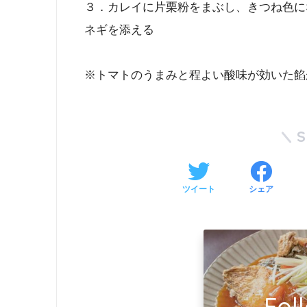
３．カレイに片栗粉をまぶし、きつね色に
ネギを添える
※トマトのうまみと程よい酸味が効いた餡
ツイート
シェア
Fol