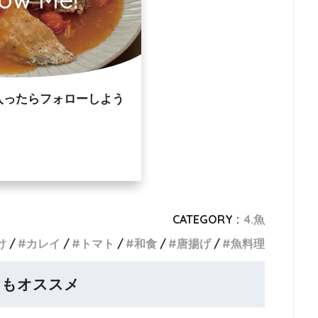
入ったらフォローしよう
CATEGORY :
4.魚
け
カレイ
トマト
和食
唐揚げ
魚料理
らもオススメ