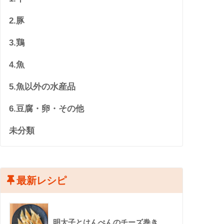
2.豚
3.鶏
4.魚
5.魚以外の水産品
6.豆腐・卵・その他
未分類
最新レシピ
明太子とはんぺんのチーズ巻き