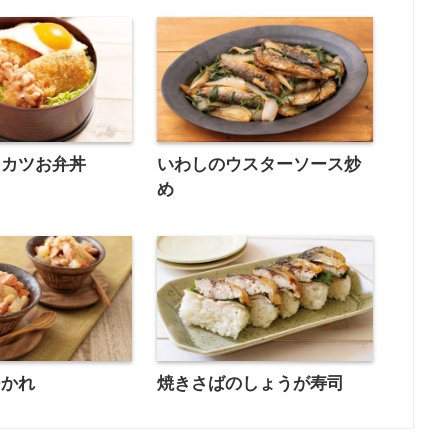
ュカツお弁丼
いわしのウスターソース炒
め
つかれ
焼きさばのしょうが寿司