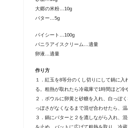
大郷の米粉…10g
バター…5g
パイシート…100g
バニラアイスクリーム…適量
卵液…適量
作り方
１．紅玉を8等分のくし切りにして鍋に入
る。粗熱が取れたら冷蔵庫で1時間ほど冷
２．ボウルに卵黄と砂糖を入れ、白っぽく
っぽさがなくなるまで混ぜ合わせたら、温
３．鍋にバターと２を漉しながら入れ、混
を止め、バットに広げて粗熱を取り、冷蔵