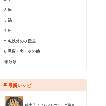
2.豚
3.鶏
4.魚
5.魚以外の水産品
6.豆腐・卵・その他
未分類
最新レシピ
明太子とはんぺんのチーズ巻き