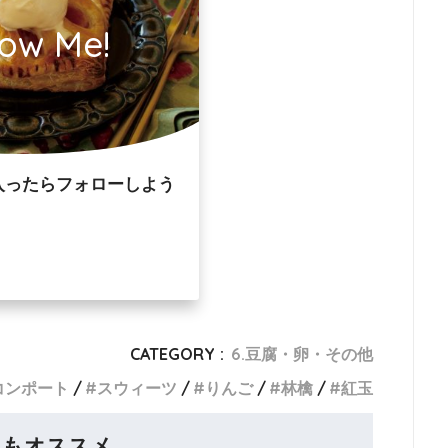
low Me!
入ったらフォローしよう
CATEGORY :
6.豆腐・卵・その他
コンポート
スウィーツ
りんご
林檎
紅玉
らもオススメ