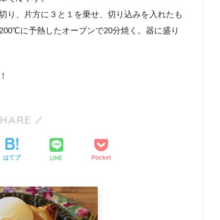
切り、片方に３と１を乗せ、切り込みを入れたも
00℃に予熱したオーブンで20分焼く。器に盛り
！
SHARE
LINE
はてブ
Pocket