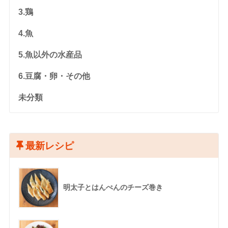
3.鶏
4.魚
5.魚以外の水産品
6.豆腐・卵・その他
未分類
最新レシピ
明太子とはんぺんのチーズ巻き