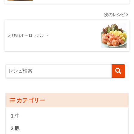
次のレシピ
えびのオーロラポテト
カテゴリー
1.牛
2.豚