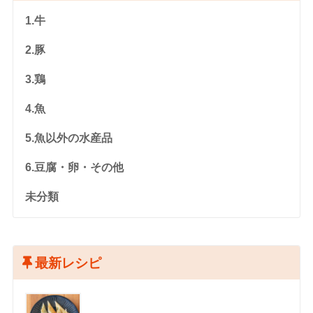
1.牛
2.豚
3.鶏
4.魚
5.魚以外の水産品
6.豆腐・卵・その他
未分類
最新レシピ