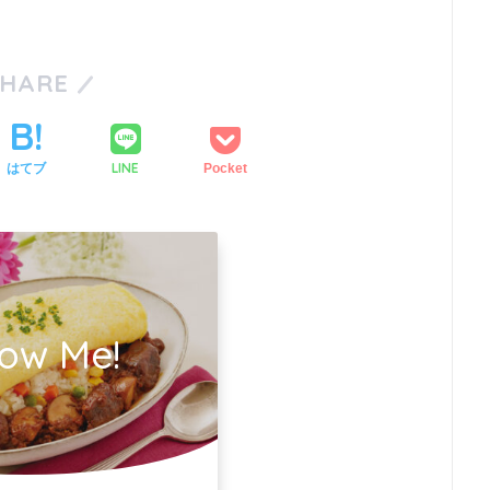
SHARE
LINE
はてブ
Pocket
low Me!