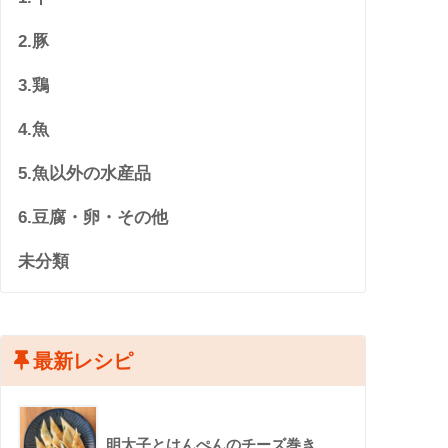
2.豚
3.鶏
4.魚
5.魚以外の水産品
6.豆腐・卵・その他
未分類
最新レシピ
明太子とはんぺんのチーズ巻き