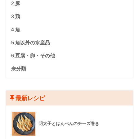
2.豚
3.鶏
4.魚
5.魚以外の水産品
6.豆腐・卵・その他
未分類
最新レシピ
明太子とはんぺんのチーズ巻き