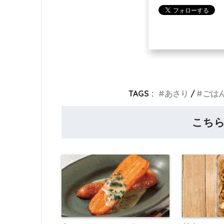
TAGS :
あさり
ごは
こち