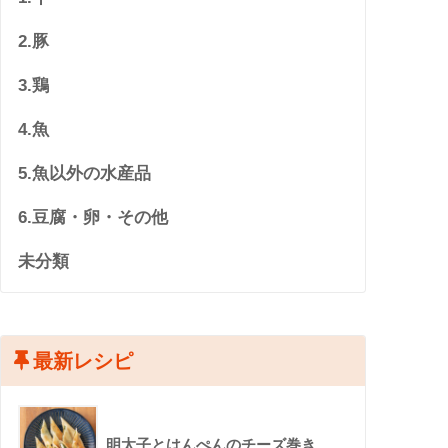
2.豚
3.鶏
4.魚
5.魚以外の水産品
6.豆腐・卵・その他
未分類
最新レシピ
明太子とはんぺんのチーズ巻き