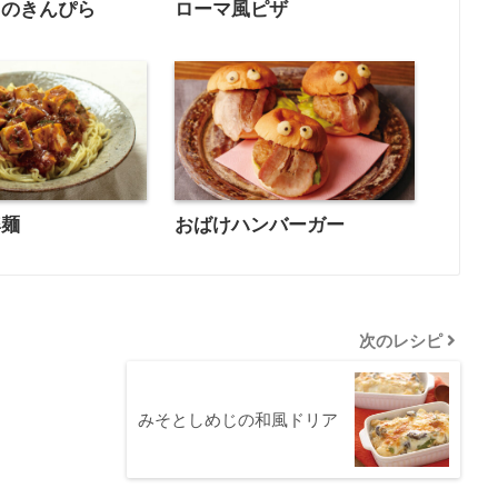
うのきんぴら
ローマ風ピザ
婆麺
おばけハンバーガー
次のレシピ
みそとしめじの和風ドリア