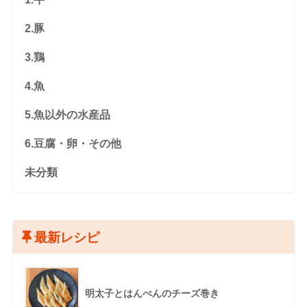
2.豚
3.鶏
4.魚
5.魚以外の水産品
6.豆腐・卵・その他
未分類
最新レシピ
明太子とはんぺんのチーズ巻き