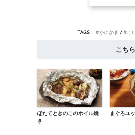
TAGS :
かにかま
こ
こち
ほたてときのこのホイル焼
まぐろユ
き