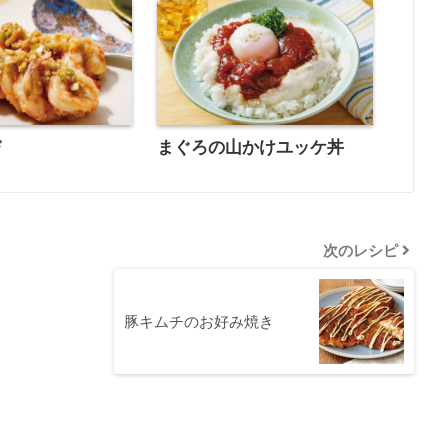
び
まぐろの山かけユッケ丼
次のレシピ
豚キムチのお好み焼き