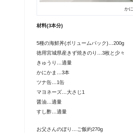
か
材料(3本分)
5種の海鮮丼(ボリュームパック)…200g
徳用宮城県産きず焼きのり…3枚と少々
きゅうり…適量
かにかま…3本
ツナ缶…1缶
マヨネーズ…大さじ1
醤油…適量
すし酢…適量
お父さんのぼり…ご飯約270g