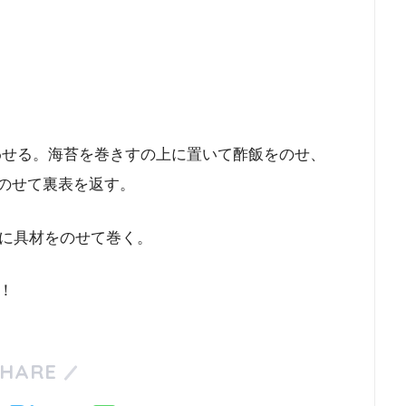
合わせる。海苔を巻きすの上に置いて酢飯をのせ、
をのせて裏表を返す。
に具材をのせて巻く。
！
SHARE