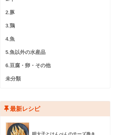
2.豚
3.鶏
4.魚
5.魚以外の水産品
6.豆腐・卵・その他
未分類
最新レシピ
明太子とはんぺんのチーズ巻き