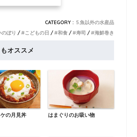
CATEGORY :
5.魚以外の水産品
いのぼり
こどもの日
和食
寿司
海鮮巻き
らもオススメ
ッケの月見丼
はまぐりのお吸い物