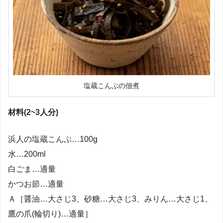
塩蔵こんぶの佃煮
材料(2~3人分)
浜人の塩蔵こんぶ…100g
水…200ml
白ごま…適量
かつお節…適量
Ａ［醤油…大さじ3、砂糖…大さじ3、みりん…大さじ1、
鷹の爪(輪切り)…適量］