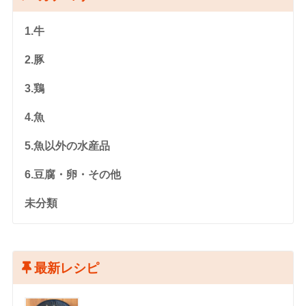
1.牛
2.豚
3.鶏
4.魚
5.魚以外の水産品
6.豆腐・卵・その他
未分類
最新レシピ