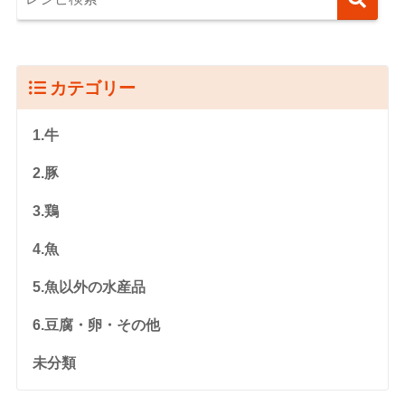
カテゴリー
1.牛
2.豚
3.鶏
4.魚
5.魚以外の水産品
6.豆腐・卵・その他
未分類