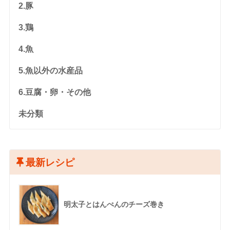
2.豚
3.鶏
4.魚
5.魚以外の水産品
6.豆腐・卵・その他
未分類
最新レシピ
明太子とはんぺんのチーズ巻き