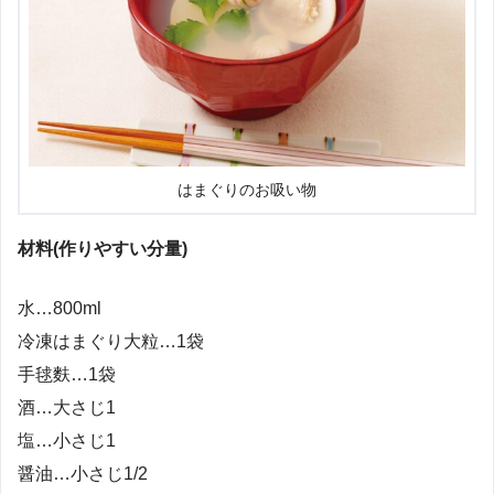
はまぐりのお吸い物
材料(作りやすい分量)
水…800ml
冷凍はまぐり大粒…1袋
手毬麩…1袋
酒…大さじ1
塩…小さじ1
醤油…小さじ1/2