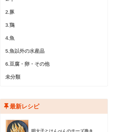
2.豚
3.鶏
4.魚
5.魚以外の水産品
6.豆腐・卵・その他
未分類
最新レシピ
明太子とはんぺんのチーズ巻き