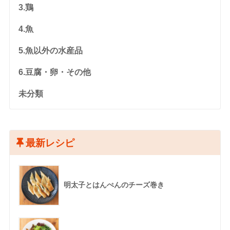
3.鶏
4.魚
5.魚以外の水産品
6.豆腐・卵・その他
未分類
最新レシピ
明太子とはんぺんのチーズ巻き