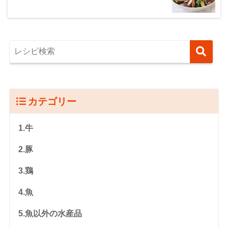
カテゴリー
1.牛
2.豚
3.鶏
4.魚
5.魚以外の水産品