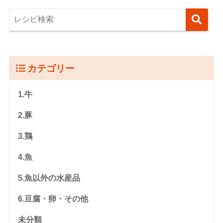
カテゴリー
1.牛
2.豚
3.鶏
4.魚
5.魚以外の水産品
6.豆腐・卵・その他
未分類