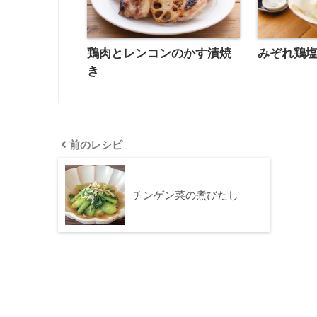
鶏肉とレンコンのかす漬焼
みぞれ鶏
き
前のレシピ
チンゲン菜の煮びたし