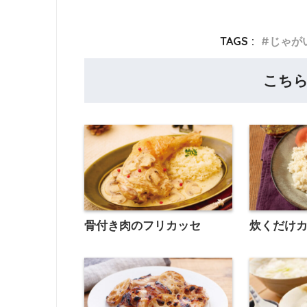
TAGS :
じゃが
こち
骨付き肉のフリカッセ
炊くだけ