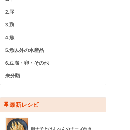
2.豚
3.鶏
4.魚
5.魚以外の水産品
6.豆腐・卵・その他
未分類
最新レシピ
明太子とはんぺんのチーズ巻き