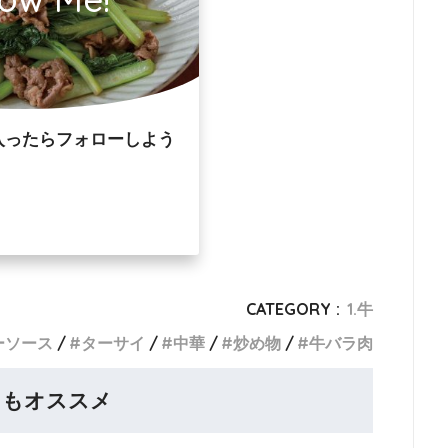
入ったらフォローしよう
CATEGORY :
1.牛
ーソース
ターサイ
中華
炒め物
牛バラ肉
らもオススメ