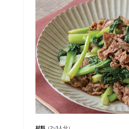
材料
（2~3人分）