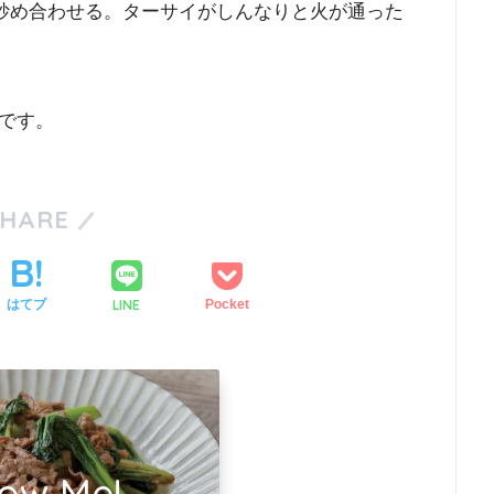
炒め合わせる。ターサイがしんなりと火が通った
です。
SHARE
LINE
はてブ
Pocket
low Me!