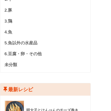
2.豚
3.鶏
4.魚
5.魚以外の水産品
6.豆腐・卵・その他
未分類
最新レシピ
明太子とはんぺんのチーズ巻き