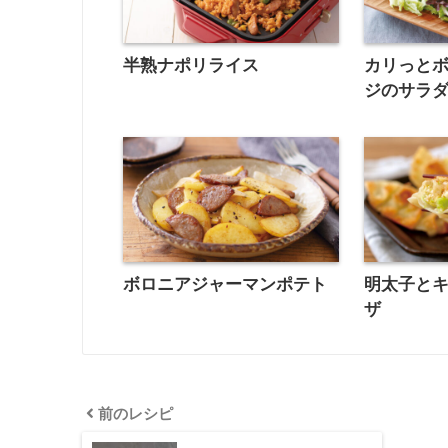
半熟ナポリライス
カリっと
ジのサラ
ボロニアジャーマンポテト
明太子と
ザ
前のレシピ