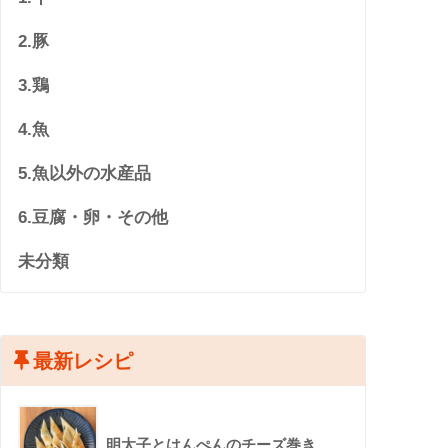
2.豚
3.鶏
4.魚
5.魚以外の水産品
6.豆腐・卵・その他
未分類
最新レシピ
明太子とはんぺんのチーズ巻き