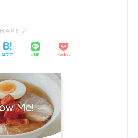
SHARE
LINE
はてブ
Pocket
low Me!