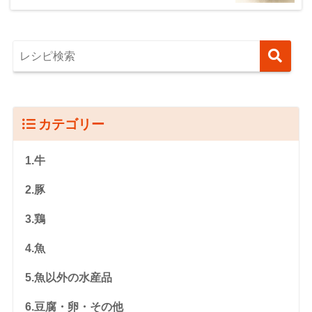
カテゴリー
1.牛
2.豚
3.鶏
4.魚
5.魚以外の水産品
6.豆腐・卵・その他