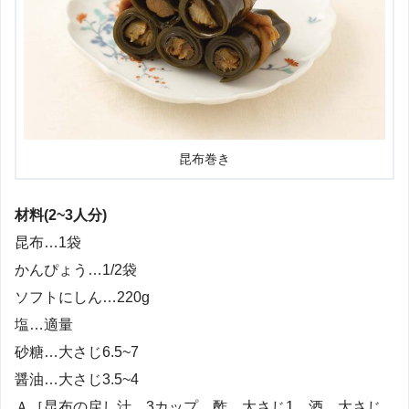
昆布巻き
材料(2~3人分)
昆布…1袋
かんぴょう…1/2袋
ソフトにしん…220g
塩…適量
砂糖…大さじ6.5~7
醤油…大さじ3.5~4
Ａ［昆布の戻し汁…3カップ、酢…大さじ1、酒…大さじ