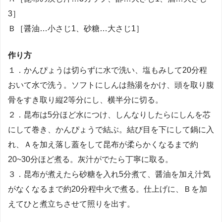
3］
Ｂ［醤油…小さじ1、砂糖…大さじ1］
作り方
１．かんぴょうは切らずに水で洗い、塩もみして20分程
おいて水で洗う。ソフトにしんは熱湯をかけ、頭を取り腹
骨をすき取り縦2等分にし、横半分に切る。
２．昆布は5分ほど水につけ、しんなりしたらにしんを芯
にして巻き、かんぴょうで結ぶ。結び目を下にして鍋に入
れ、Ａを加え落し蓋をして昆布が柔らかくなるまで約
20~30分ほど煮る。灰汁がでたら丁寧に取る。
３．昆布が煮えたら砂糖を入れ5分煮て、醤油を加え汁気
がなくなるまで約20分程中火で煮る。仕上げに、Ｂを加
えてひと煮立ちさせて照りを出す。