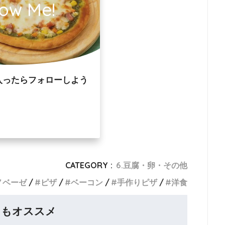
low Me!
入ったらフォローしよう
CATEGORY :
6.豆腐・卵・その他
ノベーゼ
ピザ
ベーコン
手作りピザ
洋食
らもオススメ