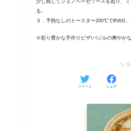
少し残してジェノベーゼソースをぬり、ミ
る。
３．予熱なしのトースター200℃で約8分
※彩り豊かな手作りピザ!バジルの爽やか
ツイート
シェア