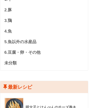
2.豚
3.鶏
4.魚
5.魚以外の水産品
6.豆腐・卵・その他
未分類
最新レシピ
明太子とはんぺんのチーズ巻き