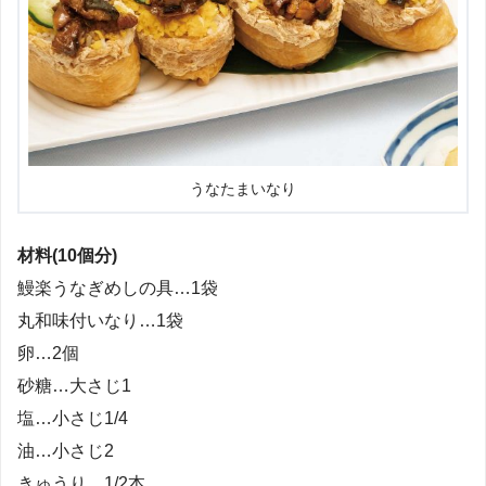
うなたまいなり
材料(10個分)
鰻楽うなぎめしの具…1袋
丸和味付いなり…1袋
卵…2個
砂糖…大さじ1
塩…小さじ1/4
油…小さじ2
きゅうり…1/2本