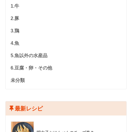
1.牛
2.豚
3.鶏
4.魚
5.魚以外の水産品
6.豆腐・卵・その他
未分類
最新レシピ