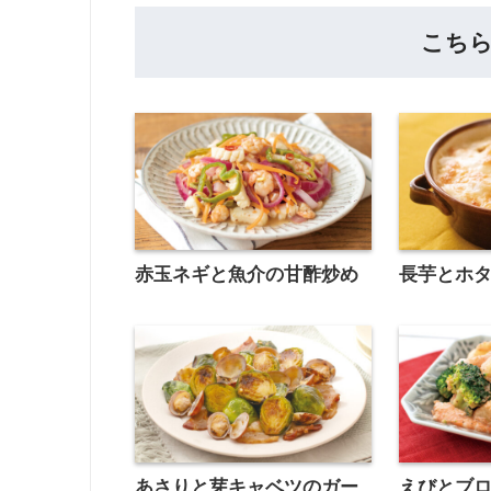
こち
赤玉ネギと魚介の甘酢炒め
長芋とホ
あさりと芽キャベツのガー
えびとブ