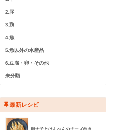
2.豚
3.鶏
4.魚
5.魚以外の水産品
6.豆腐・卵・その他
未分類
最新レシピ
明太子とはんぺんのチーズ巻き