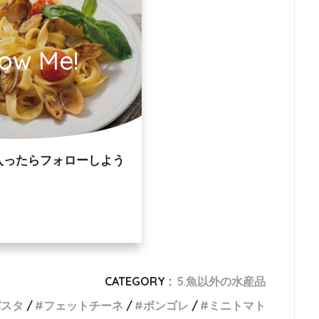
low Me!
入ったらフォローしよう
CATEGORY :
5.魚以外の水産品
パスタ
フェットチーネ
ボンゴレ
ミニトマト