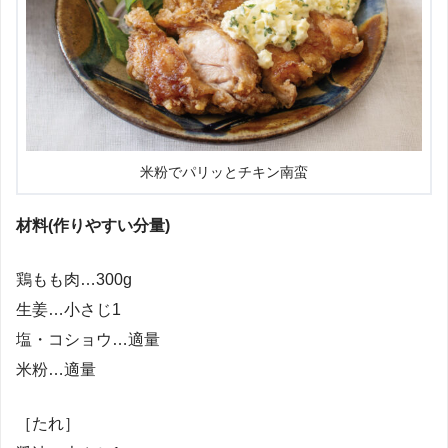
米粉でパリッとチキン南蛮
材料(作りやすい分量)
鶏もも肉…300g
生姜…小さじ1
塩・コショウ…適量
米粉…適量
［たれ］