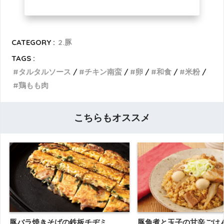
CATEGORY :
2.豚
TAGS :
タルタルソース
チキン南蛮
卵
和食
米粉
鶏もも肉
こちらもオススメ
豚バラ焼きそばの鉄板チヂミ
豚角煮と玉子の甘辛ごは