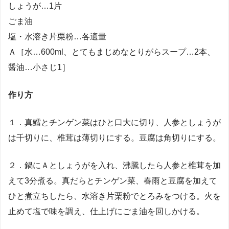
しょうが…1片
ごま油
塩・水溶き片栗粉…各適量
Ａ［水…600ml、とてもまじめなとりがらスープ…2本、
醤油…小さじ1］
作り方
１．真鱈とチンゲン菜はひと口大に切り、人参としょうが
は千切りに、椎茸は薄切りにする。豆腐は角切りにする。
２．鍋にＡとしょうがを入れ、沸騰したら人参と椎茸を加
えて3分煮る。真だらとチンゲン菜、春雨と豆腐を加えて
ひと煮立ちしたら、水溶き片栗粉でとろみをつける。火を
止めて塩で味を調え、仕上げにごま油を回しかける。