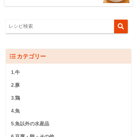
カテゴリー
1.牛
2.豚
3.鶏
4.魚
5.魚以外の水産品
6.豆腐・卵・その他