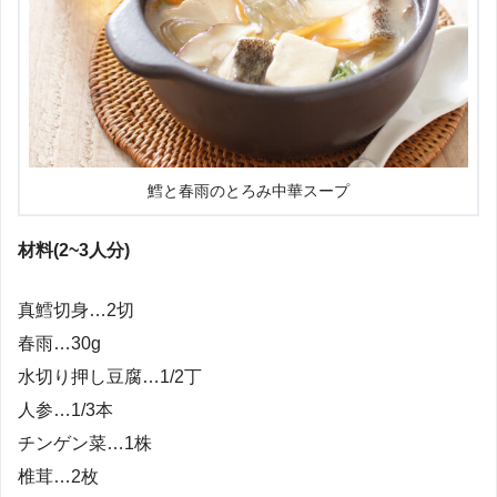
鱈と春雨のとろみ中華スープ
材料(2~3人分)
真鱈切身…2切
春雨…30g
水切り押し豆腐…1/2丁
人参…1/3本
チンゲン菜…1株
椎茸…2枚