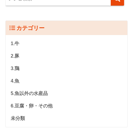
カテゴリー
1.牛
2.豚
3.鶏
4.魚
5.魚以外の水産品
6.豆腐・卵・その他
未分類