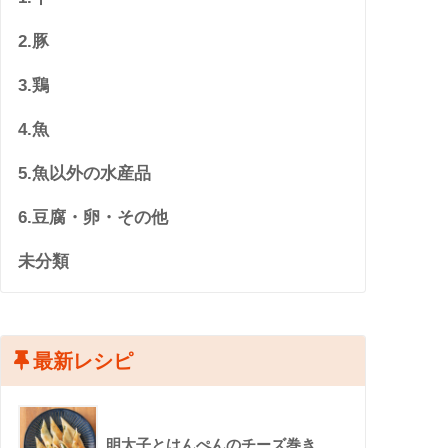
2.豚
3.鶏
4.魚
5.魚以外の水産品
6.豆腐・卵・その他
未分類
最新レシピ
明太子とはんぺんのチーズ巻き