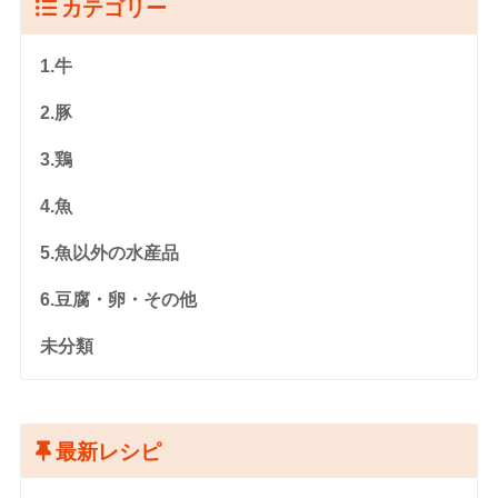
カテゴリー
1.牛
2.豚
3.鶏
4.魚
5.魚以外の水産品
6.豆腐・卵・その他
未分類
最新レシピ