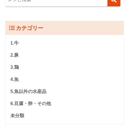
カテゴリー
1.牛
2.豚
3.鶏
4.魚
5.魚以外の水産品
6.豆腐・卵・その他
未分類