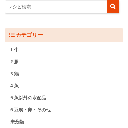
カテゴリー
1.牛
2.豚
3.鶏
4.魚
5.魚以外の水産品
6.豆腐・卵・その他
未分類