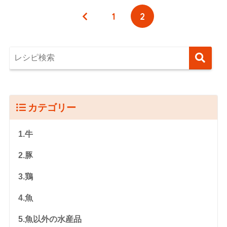
1
2
カテゴリー
1.牛
2.豚
3.鶏
4.魚
5.魚以外の水産品