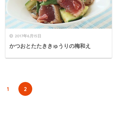
2017年6月15日
かつおとたたききゅうりの梅和え
1
2