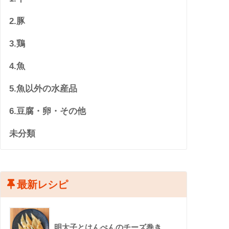
2.豚
3.鶏
4.魚
5.魚以外の水産品
6.豆腐・卵・その他
未分類
最新レシピ
明太子とはんぺんのチーズ巻き