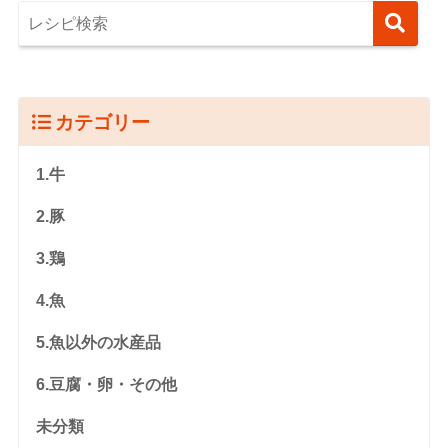
カテゴリー
1.牛
2.豚
3.鶏
4.魚
5.魚以外の水産品
6.豆腐・卵・その他
未分類