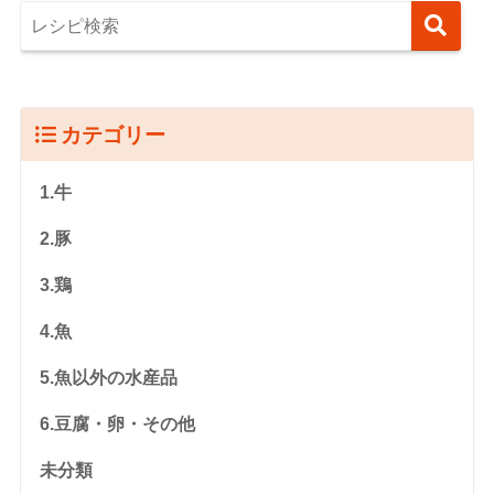
カテゴリー
1.牛
2.豚
3.鶏
4.魚
5.魚以外の水産品
6.豆腐・卵・その他
未分類