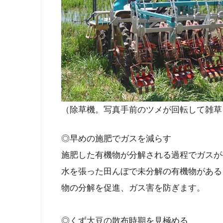
（除草機。写真手前のツメが回転して雑草
◎早めの施肥でガスを減らす
施肥した有機物が分解される過程でガスが
水を張った田んぼで未分解の有機物がある
物の分解を促進、ガス害を防ぎます。
◎くず大豆の散布時期を見極める