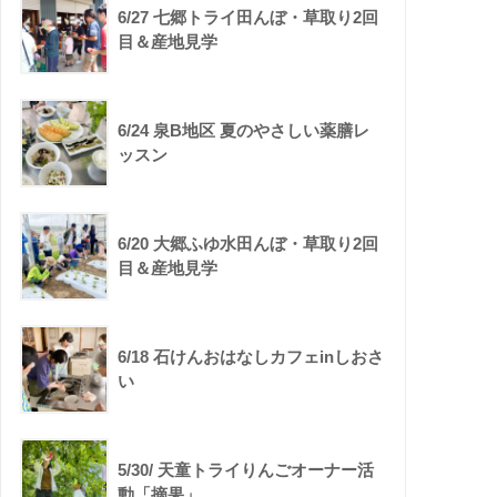
6/27 七郷トライ田んぼ・草取り2回
目＆産地見学
6/24 泉B地区 夏のやさしい薬膳レ
ッスン
6/20 大郷ふゆ水田んぼ・草取り2回
目＆産地見学
6/18 石けんおはなしカフェinしおさ
い
5/30/ 天童トライりんごオーナー活
動「摘果」